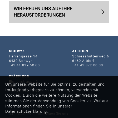
WIR FREUEN UNS AUF IHRE
HERAUSFORDERUNGEN
SCHWYZ
ALTDORF
Herrengasse 14
Schiesshütten­weg 6
6430 Schwyz
6460 Altdorf
+41 41 819 60 60
+41 41 872 00 30
PFÄFFIKON
Eichenstrasse 2
Um unsere Website für Sie optimal zu gestalten und
8808 Pfäffikon
fortlaufend verbessern zu können, verwenden wir
+41 55 415 40 60
Cookies. Durch die weitere Nutzung der Website
Weitere
stimmen Sie der Verwendung von Cookies zu.
Informationen finden Sie in unserer
Datenschutzerklärung.
Folgen Sie uns