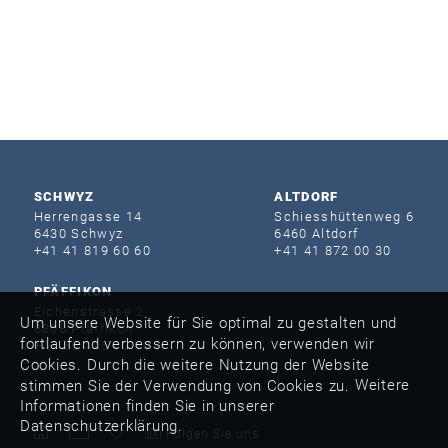
SCHWYZ
ALTDORF
Herrengasse 14
Schiesshütten­weg 6
6430 Schwyz
6460 Altdorf
+41 41 819 60 60
+41 41 872 00 30
PFÄFFIKON
Eichenstrasse 2
Um unsere Website für Sie optimal zu gestalten und
8808 Pfäffikon
fortlaufend verbessern zu können, verwenden wir
+41 55 415 40 60
Cookies. Durch die weitere Nutzung der Website
Weitere
stimmen Sie der Verwendung von Cookies zu.
Informationen finden Sie in unserer
Datenschutzerklärung.
Folgen Sie uns