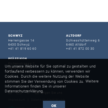
SCHWYZ
ALTDORF
Herrengasse 14
Schiesshütten­weg 6
6430 Schwyz
6460 Altdorf
+41 41 819 60 60
+41 41 872 00 30
PFÄFFIKON
Eichenstrasse 2
Um unsere Website für Sie optimal zu gestalten und
8808 Pfäffikon
fortlaufend verbessern zu können, verwenden wir
+41 55 415 40 60
Cookies. Durch die weitere Nutzung der Website
Weitere
stimmen Sie der Verwendung von Cookies zu.
Informationen finden Sie in unserer
Datenschutzerklärung.
Folgen Sie uns
Impressum
Datenschutzerklärung
OK