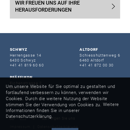
WIR FREUEN UNS AUF IHRE
HERAUSFORDERUNGEN
SCHWYZ
ALTDORF
Herrengasse 14
Schiesshütten­weg 6
6430 Schwyz
6460 Altdorf
+41 41 819 60 60
+41 41 872 00 30
PFÄFFIKON
Eichenstrasse 2
Um unsere Website für Sie optimal zu gestalten und
8808 Pfäffikon
fortlaufend verbessern zu können, verwenden wir
+41 55 415 40 60
Cookies. Durch die weitere Nutzung der Website
Weitere
stimmen Sie der Verwendung von Cookies zu.
Informationen finden Sie in unserer
Datenschutzerklärung.
Folgen Sie uns
Impressum
Datenschutzerklärung