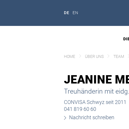
DE
EN
DI
HOME
ÜBER UNS
TEAM
JEANINE M
Treuhänderin mit eidg
CONVISA Schwyz seit 2011
041 819 60 60
Nachricht schreiben