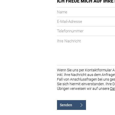
ICH FREUE MICH AUF IH
Name
E-
Mail-
Telefonnummer
Adresse
Ihre
Nachricht
Wenn Sie uns per Kontaktformular 
inkl. Ihre Nachricht aus dem Anfrag
Fall von Anschlussfragen bei uns ge
Sie sich hiermit einverstanden. Ihre 
Übrigen verweisen wir auf unsere
Da
Senden
Alternative: