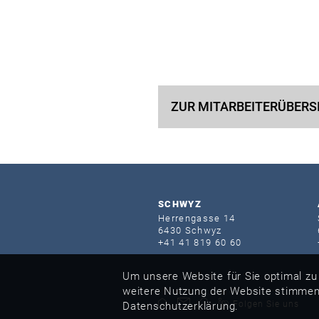
ZUR MITARBEITER­ÜBERS
SCHWYZ
Herrengasse 14
6430 Schwyz
+41 41 819 60 60
Um unsere Website für Sie optimal zu
weitere Nutzung der Website stimmen
Folgen Sie uns
Datenschutzerklärung.