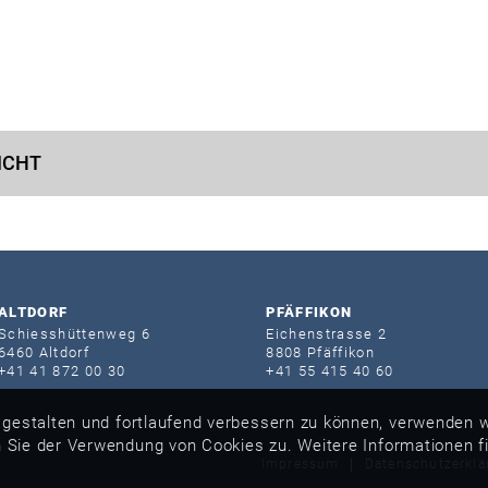
ICHT
ALTDORF
PFÄFFIKON
Schiesshütten­weg 6
Eichenstrasse 2
6460 Altdorf
8808 Pfäffikon
+41 41 872 00 30
+41 55 415 40 60
 gestalten und fortlaufend verbessern zu können, verwenden w
Weitere Informationen f
 Sie der Verwendung von Cookies zu.
Impressum
Datenschutzerklä