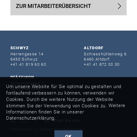
ZUR MITARBEITER­ÜBERSICHT
SCHWYZ
ALTDORF
Herrengasse 14
Schiesshütten­weg 6
6430 Schwyz
6460 Altdorf
+41 41 819 60 60
+41 41 872 00 30
PFÄFFIKON
Eichenstrasse 2
Um unsere Website für Sie optimal zu gestalten und
8808 Pfäffikon
fortlaufend verbessern zu können, verwenden wir
+41 55 415 40 60
Cookies. Durch die weitere Nutzung der Website
Weitere
stimmen Sie der Verwendung von Cookies zu.
Informationen finden Sie in unserer
Datenschutzerklärung.
Folgen Sie uns
Impressum
Datenschutzerklärung
OK